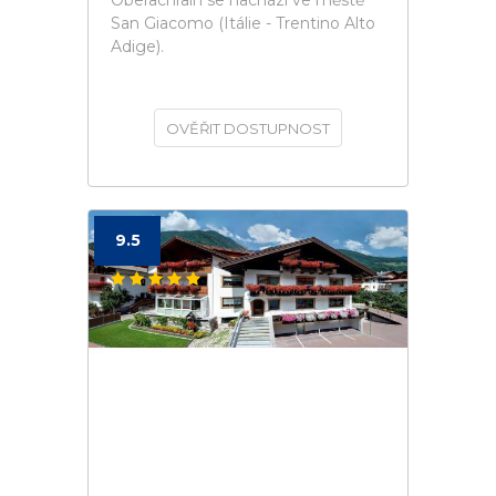
Oberachrain se nachází ve městě
San Giacomo (Itálie - Trentino Alto
Adige).
OVĚŘIT DOSTUPNOST
9.5