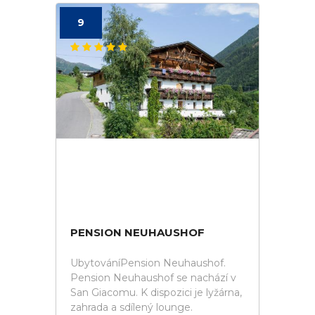
9
PENSION NEUHAUSHOF
UbytováníPension Neuhaushof.
Pension Neuhaushof se nachází v
San Giacomu. K dispozici je lyžárna,
zahrada a sdílený lounge.