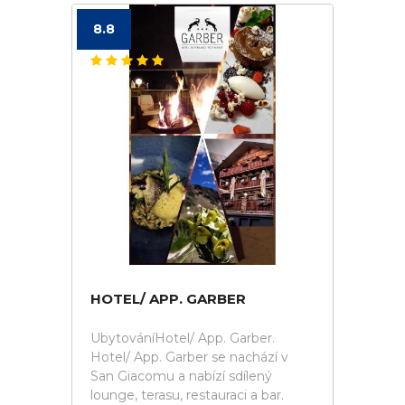
8.8
HOTEL/ APP. GARBER
UbytováníHotel/ App. Garber.
Hotel/ App. Garber se nachází v
San Giacomu a nabízí sdílený
lounge, terasu, restauraci a bar.