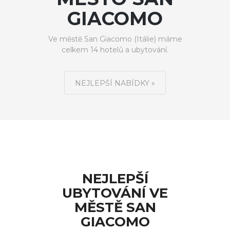
GIACOMO
Ve městě San Giacomo (Itálie) máme
celkem 14 hotelů a ubytování.
NEJLEPŠÍ NABÍDKY »
NEJLEPŠÍ
UBYTOVÁNÍ VE
MĚSTĚ SAN
GIACOMO