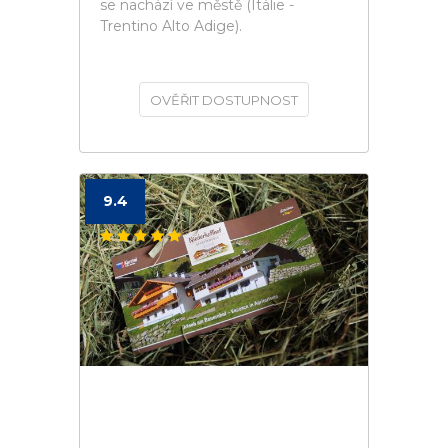
se nachází ve městě (Itálie -
Trentino Alto Adige).
OVĚŘIT DOSTUPNOST
9.4