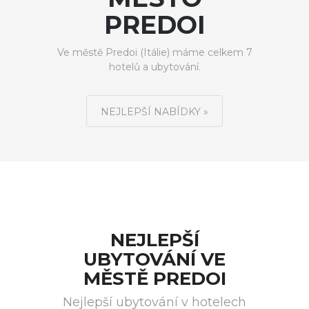
PREDOI
Ve městě Predoi (Itálie) máme celkem 7
hotelů a ubytování.
NEJLEPŠÍ NABÍDKY »
NEJLEPŠÍ
UBYTOVÁNÍ VE
MĚSTĚ PREDOI
Nejlepší ubytování v hotelech