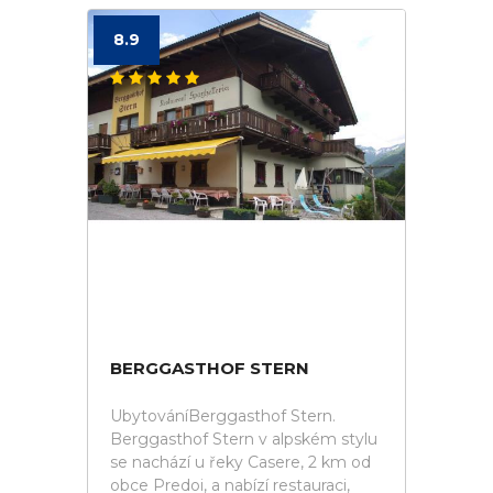
8.9
BERGGASTHOF STERN
UbytováníBerggasthof Stern.
Berggasthof Stern v alpském stylu
se nachází u řeky Casere, 2 km od
obce Predoi, a nabízí restauraci,