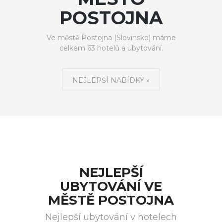
POSTOJNA
Ve městě Postojna (Slovinsko) máme
celkem 63 hotelů a ubytování.
NEJLEPŠÍ NABÍDKY »
NEJLEPŠÍ
UBYTOVÁNÍ VE
MĚSTĚ POSTOJNA
Nejlepší ubytování v hotelech