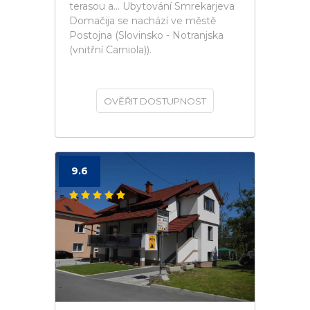
terasou a... Ubytování Smrekarjeva
Domačija se nachází ve městě
Postojna (Slovinsko - Notranjska
(vnitřní Carniola)).
OVĚŘIT DOSTUPNOST
9.6