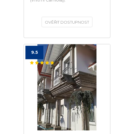
(vnitřní Carniola)).
OVĚŘIT DOSTUPNOST
9.5