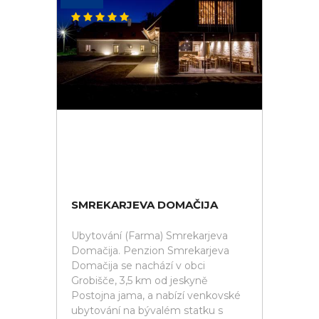
SMREKARJEVA DOMAČIJA
Ubytování (Farma) Smrekarjeva
Domačija. Penzion Smrekarjeva
Domačija se nachází v obci
Grobišče, 3,5 km od jeskyně
Postojna jama, a nabízí venkovské
ubytování na bývalém statku s