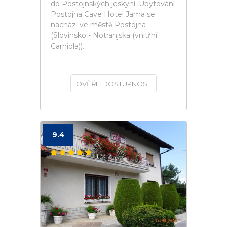
do Postojnských jeskyní. Ubytování
Postojna Cave Hotel Jama se
nachází ve městě Postojna
(Slovinsko - Notranjska (vnitřní
Carniola)).
OVĚŘIT DOSTUPNOST
9.4