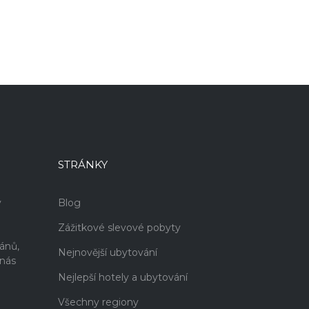
STRÁNKY
v
Blog
Zážitkové slevové pobyty
i
ánů,
Nejnovější ubytování
 nás
Nejlepší hotely a ubytování
Všechny regiony