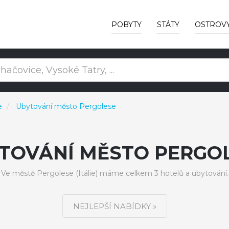
POBYTY
STÁTY
OSTROV
e
Ubytování město Pergolese
TOVÁNÍ MĚSTO PERGO
Ve městě Pergolese (Itálie) máme celkem 3 hotelů a ubytování.
NEJLEPŠÍ NABÍDKY »