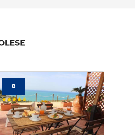
GOLESE
e
8