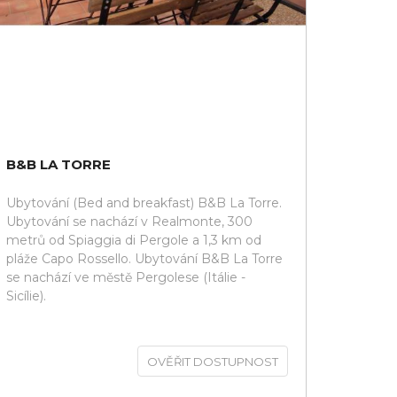
B&B LA TORRE
Ubytování (Bed and breakfast) B&B La Torre.
Ubytování se nachází v Realmonte, 300
metrů od Spiaggia di Pergole a 1,3 km od
pláže Capo Rossello. Ubytování B&B La Torre
se nachází ve městě Pergolese (Itálie -
Sicílie).
OVĚŘIT DOSTUPNOST