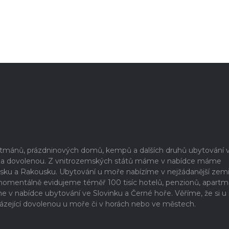
artmánů, prázdninových domů, kempů a dalších druhů ubytování 
ši na dovolenou. Z vnitrozemských států máme v nabídce máme
rsku a Rakousku. Ubytování u moře nabízíme v nejžádanější zem
 momentálně evidujeme téměř 100 tisíc hotelů, penzionů, apartm
 nabídce ubytování ve Slovinku a Černé hoře. Věříme, že si u
ázející dovolenou u moře či v horách nebo ve městech.