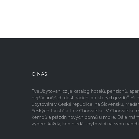
O NÁS
TveUbytovani.cz je katalog hotelů, penzionů, ap
nejžádanějších destinacích, do kterých jezdí Če
ubytování v České republice, na Slovensku, Maďa
českých turistů a to v Chorvatsku. V Chorvatsku
kempů a prázdninových domů u moře. Dále máme v
vybere každý, kdo hledá ubytování na svou nadch