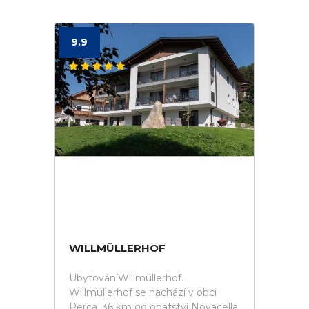
9.9
WILLMÜLLERHOF
UbytováníWillmüllerhof.
Willmüllerhof se nachází v obci
Perca, 36 km od opatství Novacella,