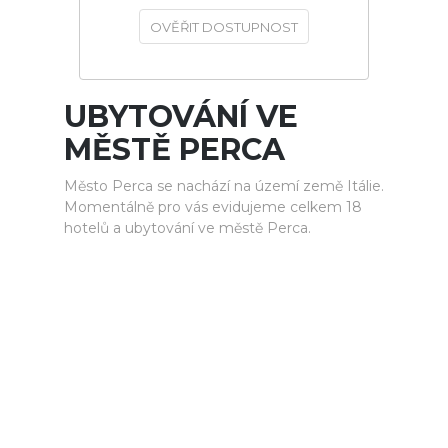
OVĚŘIT DOSTUPNOST
UBYTOVÁNÍ VE
MĚSTĚ PERCA
Město Perca se nachází na území země Itálie.
Momentálně pro vás evidujeme celkem 18
hotelů a ubytování ve městě Perca.