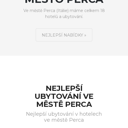
Ve městě Perca (Itálie) máme celkem 18
hotelů a ubytování.
NEJLEPŠÍ NABÍDKY »
NEJLEPŠÍ
UBYTOVÁNÍ VE
MĚSTĚ PERCA
Nejlepší ubytování v hotelech
ve městě Perca