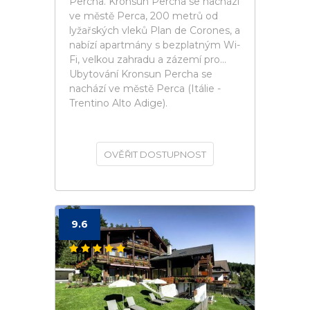
Percha. Kronsun Percha se nachází
ve městě Perca, 200 metrů od
lyžařských vleků Plan de Corones, a
nabízí apartmány s bezplatným Wi-
Fi, velkou zahradu a zázemí pro...
Ubytování Kronsun Percha se
nachází ve městě Perca (Itálie -
Trentino Alto Adige).
OVĚŘIT DOSTUPNOST
9.6