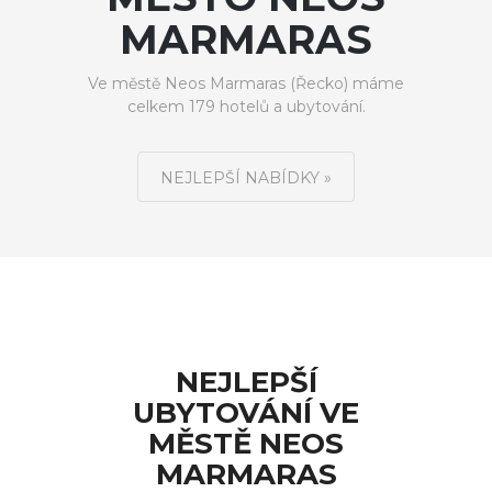
MARMARAS
Ve městě Neos Marmaras (Řecko) máme
celkem 179 hotelů a ubytování.
NEJLEPŠÍ NABÍDKY »
NEJLEPŠÍ
UBYTOVÁNÍ VE
MĚSTĚ NEOS
MARMARAS