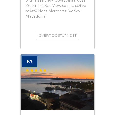
with a sea view. Ubytování House
Keramaria Sea View se nachází ve
městě Neos Marmaras (Řecko -
Macedonia).
OVĚŘIT DOSTUPNOST
9.7