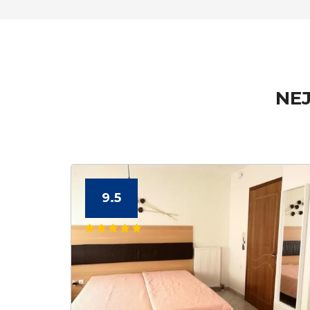
NEJ
9.5