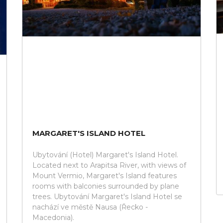
MARGARET'S ISLAND HOTEL
Ubytování (Hotel) Margaret's Island Hotel.
Located next to Arapitsa River, with views of
Mount Vermio, Margaret's Island features
rooms with balconies surrounded by plane
trees. Ubytování Margaret's Island Hotel se
nachází ve městě Nausa (Řecko -
Macedonia).