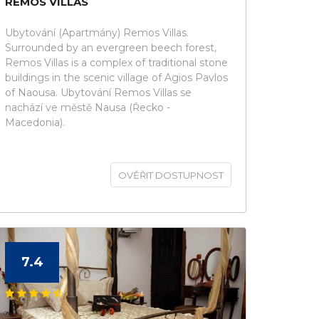
REMOS VILLAS
Ubytování (Apartmány) Remos Villas.
Surrounded by an evergreen beech forest,
Remos Villas is a complex of traditional stone
buildings in the scenic village of Agios Pavlos
of Naousa. Ubytování Remos Villas se
nachází ve městě Nausa (Řecko -
Macedonia).
OVĚŘIT DOSTUPNOST
7.4