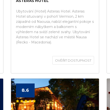
ASTERAS HOTEL
Ubytování (Hotel) Asteras Hotel. Asteras
Hotel situovaný v pohoří Vermion, 2 km
západně od Naousa, nabízí elegantní pokoje s
moderním nábytkem a balkonem s
výhledem na svěží zelené svahy. Ubytování
Asteras Hotel se nachází ve městě Nausa
(Řecko - Macedonia).
OVĚŘIT DOSTUPNOST
8.6