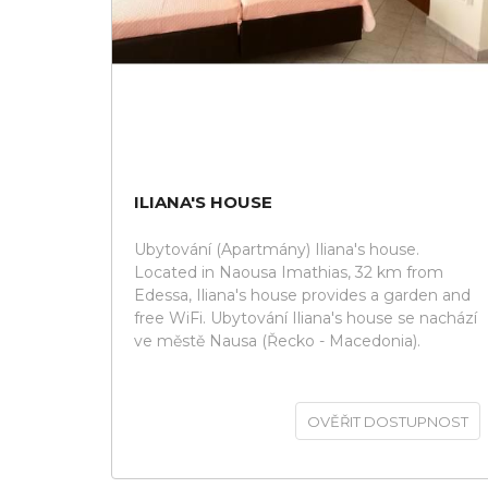
ILIANA'S HOUSE
Ubytování (Apartmány) Iliana's house.
Located in Naousa Imathias, 32 km from
Edessa, Iliana's house provides a garden and
free WiFi. Ubytování Iliana's house se nachází
ve městě Nausa (Řecko - Macedonia).
OVĚŘIT DOSTUPNOST