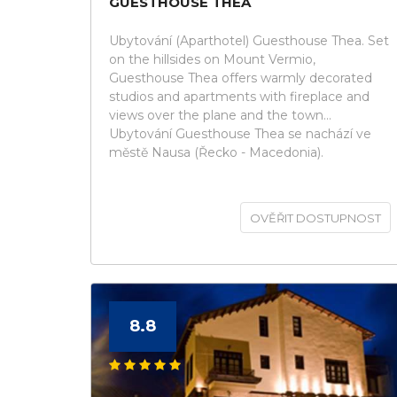
GUESTHOUSE THEA
Ubytování (Aparthotel) Guesthouse Thea. Set
on the hillsides on Mount Vermio,
Guesthouse Thea offers warmly decorated
studios and apartments with fireplace and
views over the plane and the town...
Ubytování Guesthouse Thea se nachází ve
městě Nausa (Řecko - Macedonia).
OVĚŘIT DOSTUPNOST
8.8