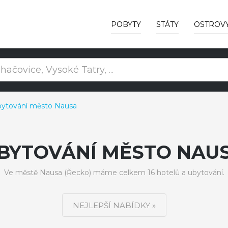
POBYTY
STÁTY
OSTROV
ytování město Nausa
BYTOVÁNÍ MĚSTO NAU
Ve městě Nausa (Řecko) máme celkem 16 hotelů a ubytování.
NEJLEPŠÍ NABÍDKY »