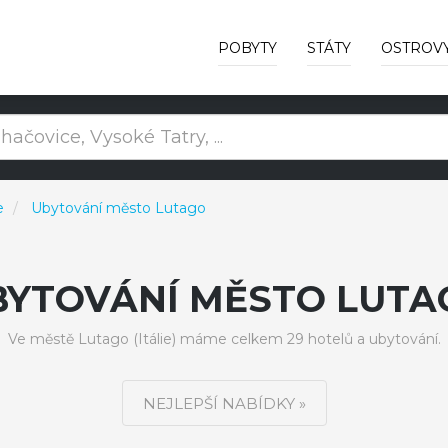
POBYTY
STÁTY
OSTROV
e
Ubytování město Lutago
BYTOVÁNÍ MĚSTO LUTA
Ve městě Lutago (Itálie) máme celkem 29 hotelů a ubytování.
NEJLEPŠÍ NABÍDKY »