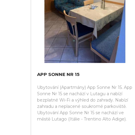
APP SONNE NR 15
Ubytování (Apartmány) App Sonne Nr 15. App
Sonne Nr 15 se nachází v Lutagu a nabízí
bezplatné Wi-Fi a výhled do zahrady. Nabízí
zahradu a neplacené soukromé parkoviště.
Ubytování App Sonne Nr 15 se nachází ve
městě Lutago (Itálie - Trentino Alto Adige).