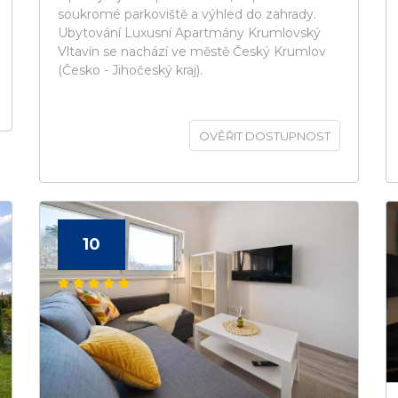
soukromé parkoviště a výhled do zahrady.
Ubytování Luxusní Apartmány Krumlovský
Vltavín se nachází ve městě Český Krumlov
(Česko - Jihočeský kraj).
OVĚŘIT DOSTUPNOST
10