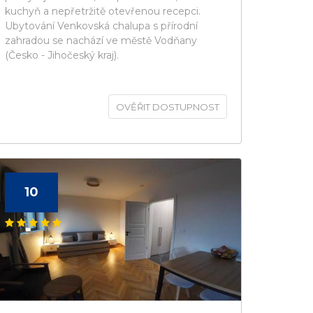
kuchyň a nepřetržitě otevřenou recepci.
Ubytování Venkovská chalupa s přírodní
zahradou se nachází ve městě Vodňany
(Česko - Jihočeský kraj).
OVĚŘIT DOSTUPNOST
10