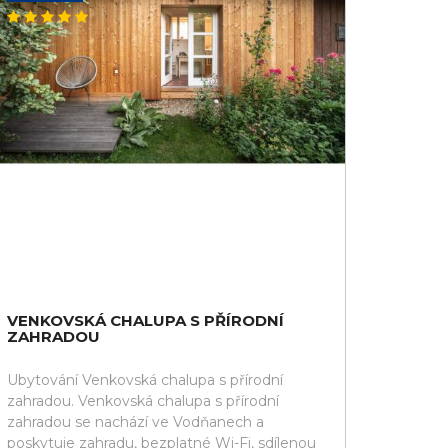
VENKOVSKÁ CHALUPA S PŘÍRODNÍ
ZAHRADOU
Ubytování Venkovská chalupa s přírodní
zahradou. Venkovská chalupa s přírodní
zahradou se nachází ve Vodňanech a
poskytuje zahradu, bezplatné Wi-Fi, sdílenou