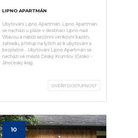
LIPNO APARTMÁN
Ubytování Lipno Apartmán. Lipno Apartmán
se nachází u pláže v destinaci Lipno nad
Vltavou a nabízí sezónní venkovní bazén,
zahradu, přístup na lyžích až k ubytování a
bezplatné... Ubytování Lipno Apartmán se
nachází ve městě Český Krumlov (Česko -
Jihočeský kraj).
OVĚŘIT DOSTUPNOST
10