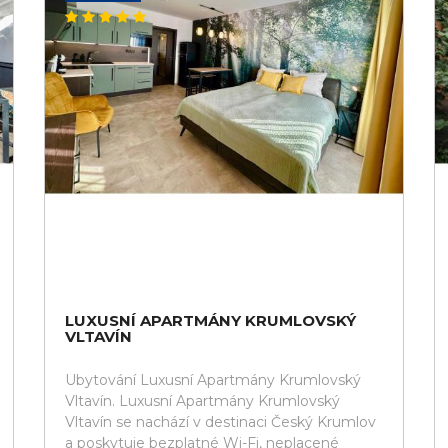
LUXUSNÍ APARTMÁNY KRUMLOVSKÝ
VLTAVÍN
Ubytování Luxusní Apartmány Krumlovský
Vltavín. Luxusní Apartmány Krumlovský
Vltavín se nachází v destinaci Český Krumlov
a poskytuje bezplatné Wi-Fi, neplacené