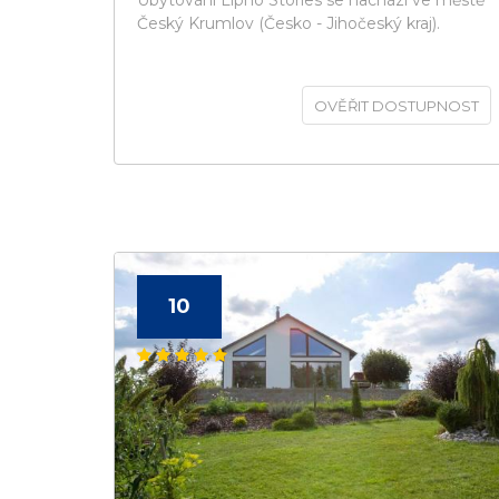
Ubytování Lipno Stories se nachází ve městě
Český Krumlov (Česko - Jihočeský kraj).
OVĚŘIT DOSTUPNOST
10