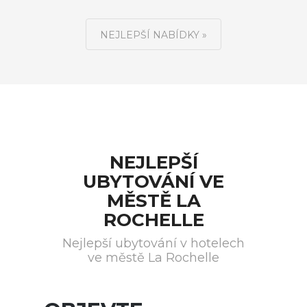
NEJLEPŠÍ NABÍDKY »
NEJLEPŠÍ
UBYTOVÁNÍ VE
MĚSTĚ LA
ROCHELLE
Nejlepší ubytování v hotelech
ve městě La Rochelle