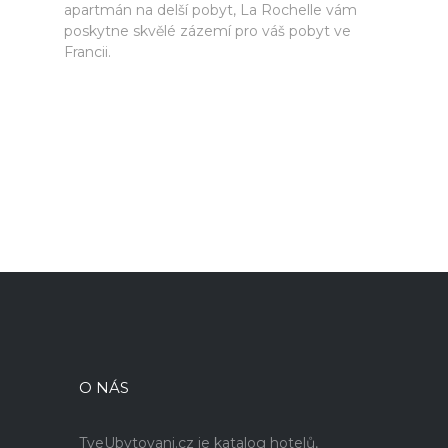
apartmán na delší pobyt, La Rochelle vám
poskytne skvělé zázemí pro váš pobyt ve
Francii.
O NÁS
TveUbytovani.cz je katalog hotelů,