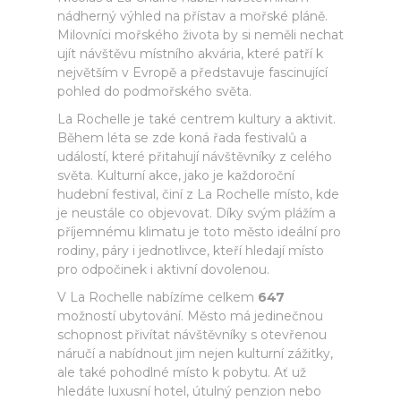
nádherný výhled na přístav a mořské pláně.
Milovníci mořského života by si neměli nechat
ujít návštěvu místního akvária, které patří k
největším v Evropě a představuje fascinující
pohled do podmořského světa.
La Rochelle je také centrem kultury a aktivit.
Během léta se zde koná řada festivalů a
událostí, které přitahují návštěvníky z celého
světa. Kulturní akce, jako je každoroční
hudební festival, činí z La Rochelle místo, kde
je neustále co objevovat. Díky svým plážím a
příjemnému klimatu je toto město ideální pro
rodiny, páry i jednotlivce, kteří hledají místo
pro odpočinek i aktivní dovolenou.
V La Rochelle nabízíme celkem
647
možností ubytování. Město má jedinečnou
schopnost přivítat návštěvníky s otevřenou
náručí a nabídnout jim nejen kulturní zážitky,
ale také pohodlné místo k pobytu. Ať už
hledáte luxusní hotel, útulný penzion nebo