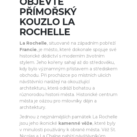
OBJEVTE
PŘÍMOŘSKÝ
KOUZLO LA
ROCHELLE
La Rochelle
, situované na západním pobřeží
Francie
, je město, které dokonale spojuje své
historické dědictví s moderním životním
stylem. Jeho kořeny sahají až do středověku,
kdy bylo významným přístavem a střediskem
obchodu. Při procházce po místních ulicích
návštěvníci narážejí na okouzlující
architekturu, která odráží bohatou a
různorodou historii města. Historické centrum
města je oázou pro milovníky dějin a
architektury.
Jednou z nejznámějších památek La Rochelle
jsou jeho ikonické
kamenné věže
, které byly
v minulosti používány k obraně města. Věž St.
Nicolas a La Chaîne nabízí návštěvníkům