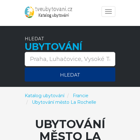
Toggle
navigation
HLEDAT
UBYTOVÁNÍ
HLEDAT
Katalog ubytování
Francie
Ubytování město La Rochelle
UBYTOVÁNÍ
MĚSTO LA