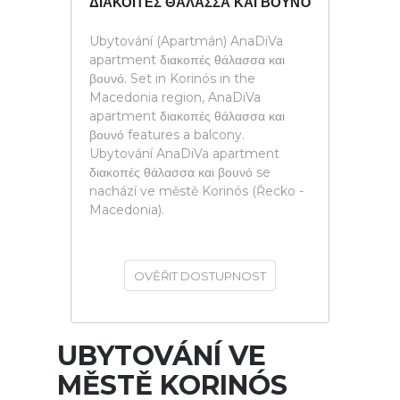
ΔΙΑΚΟΠΈΣ ΘΆΛΑΣΣΑ ΚΑΙ ΒΟΥΝΌ
Ubytování (Apartmán) AnaDiVa
apartment διακοπές θάλασσα και
βουνό. Set in Korinós in the
Macedonia region, AnaDiVa
apartment διακοπές θάλασσα και
βουνό features a balcony.
Ubytování AnaDiVa apartment
διακοπές θάλασσα και βουνό se
nachází ve městě Korinós (Řecko -
Macedonia).
OVĚŘIT DOSTUPNOST
UBYTOVÁNÍ VE
MĚSTĚ KORINÓS