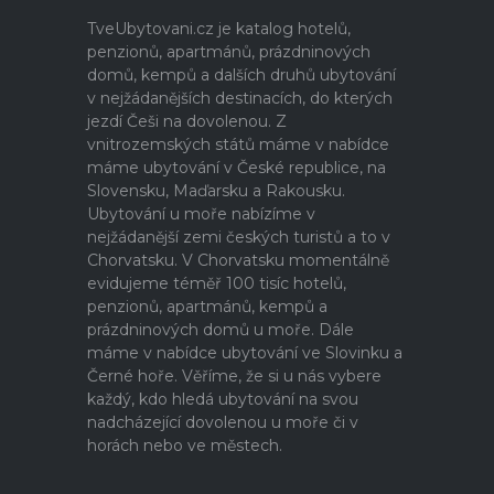
TveUbytovani.cz je katalog hotelů,
penzionů, apartmánů, prázdninových
domů, kempů a dalších druhů ubytování
v nejžádanějších destinacích, do kterých
jezdí Češi na dovolenou. Z
vnitrozemských států máme v nabídce
máme ubytování v České republice, na
Slovensku, Maďarsku a Rakousku.
Ubytování u moře nabízíme v
nejžádanější zemi českých turistů a to v
Chorvatsku. V Chorvatsku momentálně
evidujeme téměř 100 tisíc hotelů,
penzionů, apartmánů, kempů a
prázdninových domů u moře. Dále
máme v nabídce ubytování ve Slovinku a
Černé hoře. Věříme, že si u nás vybere
každý, kdo hledá ubytování na svou
nadcházející dovolenou u moře či v
horách nebo ve městech.