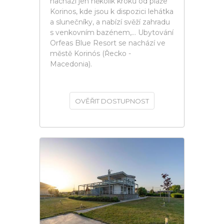
nachází jen několik kroků od pláže
Korinos, kde jsou k dispozici lehátka
a slunečníky, a nabízí svěží zahradu
s venkovním bazénem,... Ubytování
Orfeas Blue Resort se nachází ve
městě Korinós (Řecko -
Macedonia).
OVĚŘIT DOSTUPNOST