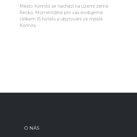
Město Korinós se nachází na území země
Řecko. Momentálně pro vás evidujeme
celkem 15 hotelů a ubytování ve městě
Korinós.
O NÁS