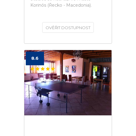
Korinós (Řecko - Macedonia).
OVĚŘIT DOSTUPNOST
8.6