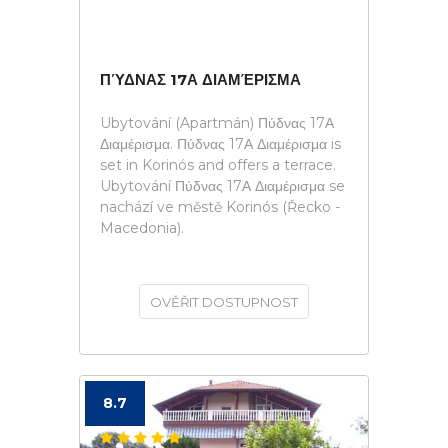
ΠΎΔΝΑΣ 17Α ΔΙΑΜΈΡΙΣΜΑ
Ubytování (Apartmán) Πύδνας 17Α
Διαμέρισμα. Πύδνας 17Α Διαμέρισμα is
set in Korinós and offers a terrace.
Ubytování Πύδνας 17Α Διαμέρισμα se
nachází ve městě Korinós (Řecko -
Macedonia).
OVĚŘIT DOSTUPNOST
8.7