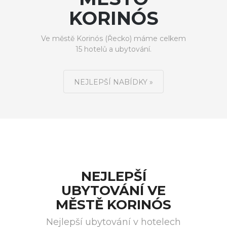
KORINÓS
Ve městě Korinós (Řecko) máme celkem
15 hotelů a ubytování.
NEJLEPŠÍ NABÍDKY »
NEJLEPŠÍ
UBYTOVÁNÍ VE
MĚSTĚ KORINÓS
Nejlepší ubytování v hotelech