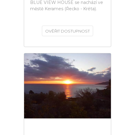
BLUE VIEW HOUSE se nachází ve
městě Kerames (Řecko - Kréta).
OVĚŘIT DOSTUPNOST