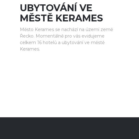
UBYTOVÁNÍ VE
MĚSTĚ KERAMES
Město Kerames se nachází na území země
Řecko. Momentálně pro vás evidujeme
celkem 16 hotelů a ubytování ve městě
Kerames.