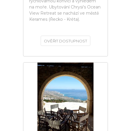
rychlovarnou konvicí a výhledem
na moře. Ubytování Chrysi's Ocean
View Retreat se nachází ve městě
Kerames (Řecko - Kréta).
OVĚŘIT DOSTUPNOST