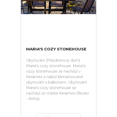
MARIA'S COZY STONEHOUSE
Ubytování (Prázdninový dům)
Maria's cozy stonehouse. Maria's
cozy stonehouse se nachází v
Kerames a nabízí klimatizované
ubytování s balkonem. Ubytování
Maria's cozy stonehouse se
nachází ve městě Kerames (Řecko
- Kréta).