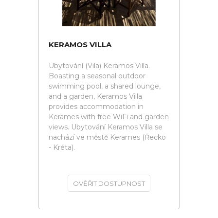
KERAMOS VILLA
Ubytování (Vila) Keramos Villa.
Boasting a seasonal outdoor
swimming pool, a shared lounge,
and a garden, Keramos Villa
provides accommodation in
Kerames with free WiFi and garden
views. Ubytování Keramos Villa se
nachází ve městě Kerames (Řecko
- Kréta).
OVĚŘIT DOSTUPNOST