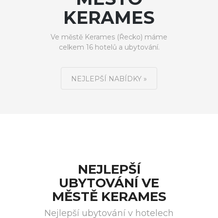
KERAMES
Ve městě Kerames (Řecko) máme
celkem 16 hotelů a ubytování.
NEJLEPŠÍ NABÍDKY »
NEJLEPŠÍ
UBYTOVÁNÍ VE
MĚSTĚ KERAMES
Nejlepší ubytování v hotelech