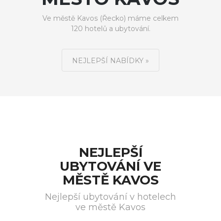
Ve městě Kavos (Řecko) máme celkem
120 hotelů a ubytování.
NEJLEPŠÍ NABÍDKY »
NEJLEPŠÍ
UBYTOVÁNÍ VE
MĚSTĚ KAVOS
Nejlepší ubytování v hotelech
ve městě Kavos