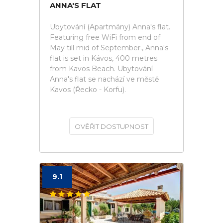
ANNA'S FLAT
Ubytování (Apartmány) Anna's flat.
Featuring free WiFi from end of
May till mid of September., Anna's
flat is set in Kávos, 400 metres
from Kavos Beach. Ubytování
Anna's flat se nachází ve městě
Kavos (Řecko - Korfu).
OVĚŘIT DOSTUPNOST
9.1