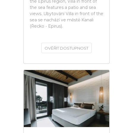
the Epirus region, Villa in front of
the sea features a patio and sea
views. Ubytování Villa in front of the
sea se nachází ve městě Kanali
(Řecko - Epirus).
OVĚŘIT DOSTUPNOST