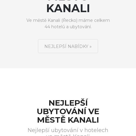
KANALI
Ve městě Kanali (Řecko) máme celkem
44 hotelů a ubytování.
NEJLEPŠÍ NABÍDKY »
NEJLEPŠÍ
UBYTOVÁNÍ VE
MĚSTĚ KANALI
Nejlepší ubytování v hotelech