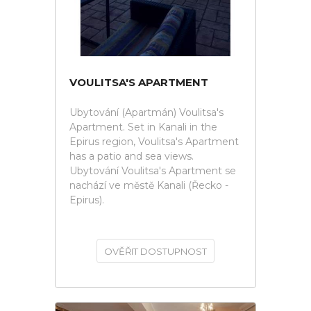
VOULITSA'S APARTMENT
Ubytování (Apartmán) Voulitsa's
Apartment. Set in Kanali in the
Epirus region, Voulitsa's Apartment
has a patio and sea views.
Ubytování Voulitsa's Apartment se
nachází ve městě Kanali (Řecko -
Epirus).
OVĚŘIT DOSTUPNOST