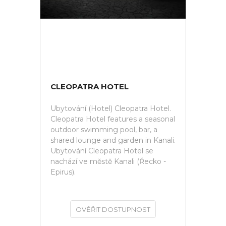
CLEOPATRA HOTEL
Ubytování (Hotel) Cleopatra Hotel.
Cleopatra Hotel features a seasonal
outdoor swimming pool, bar, a
shared lounge and garden in Kanali.
Ubytování Cleopatra Hotel se
nachází ve městě Kanali (Řecko -
Epirus).
OVĚŘIT DOSTUPNOST