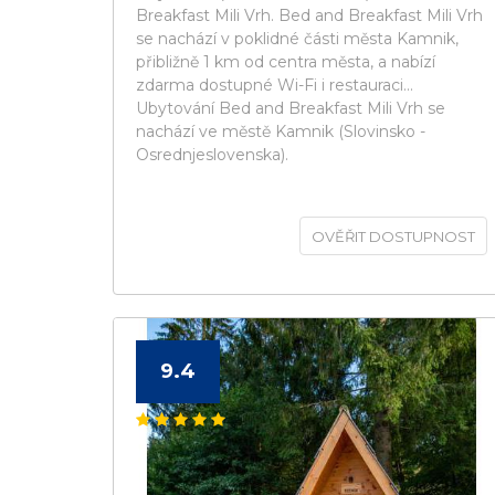
Breakfast Mili Vrh. Bed and Breakfast Mili Vrh
se nachází v poklidné části města Kamnik,
přibližně 1 km od centra města, a nabízí
zdarma dostupné Wi-Fi i restauraci...
Ubytování Bed and Breakfast Mili Vrh se
nachází ve městě Kamnik (Slovinsko -
Osrednjeslovenska).
OVĚŘIT DOSTUPNOST
9.4