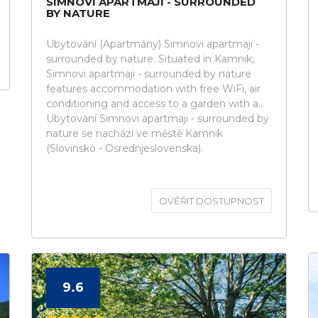
SIMNOVI APARTMAJI - SURROUNDED
BY NATURE
Ubytování (Apartmány) Simnovi apartmaji -
surrounded by nature. Situated in Kamnik,
Simnovi apartmaji - surrounded by nature
features accommodation with free WiFi, air
conditioning and access to a garden with a...
Ubytování Simnovi apartmaji - surrounded by
nature se nachází ve městě Kamnik
(Slovinsko - Osrednjeslovenska).
OVĚŘIT DOSTUPNOST
9.6