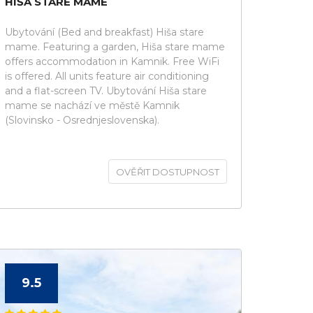
HIŠA STARE MAME
Ubytování (Bed and breakfast) Hiša stare
mame. Featuring a garden, Hiša stare mame
offers accommodation in Kamnik. Free WiFi
is offered. All units feature air conditioning
and a flat-screen TV. Ubytování Hiša stare
mame se nachází ve městě Kamnik
(Slovinsko - Osrednjeslovenska).
OVĚŘIT DOSTUPNOST
9.5