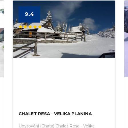
9.4
CHALET RESA - VELIKA PLANINA
Ubytování (Chata) Chalet Resa - Velika