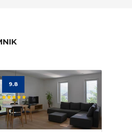
MNIK
9.8