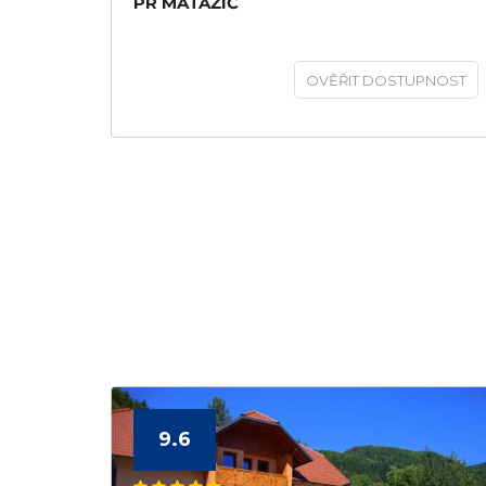
PR MATAŽIČ
OVĚŘIT DOSTUPNOST
9.6