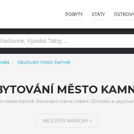
POBYTY
STÁTY
OSTROV
enska
Ubytování město Kamnik
BYTOVÁNÍ MĚSTO KAMN
e městě Kamnik (Slovinsko) máme celkem 32 hotelů a ubytován
NEJLEPŠÍ NABÍDKY »