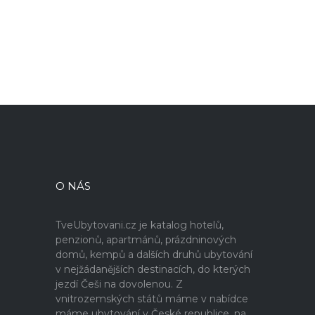
O NÁS
TveUbytovani.cz je katalog hotelů,
penzionů, apartmánů, prázdninových
domů, kempů a dalších druhů ubytování
v nejžádanějších destinacích, do kterých
jezdí Češi na dovolenou. Z
vnitrozemských států máme v nabídce
máme ubytování v České republice, na