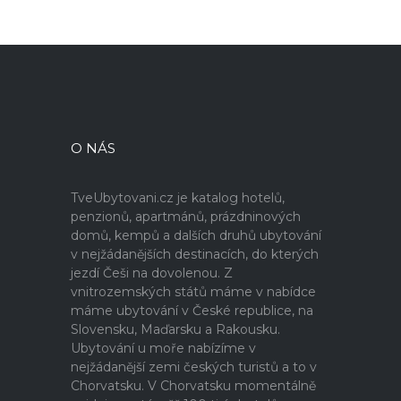
O NÁS
TveUbytovani.cz je katalog hotelů,
penzionů, apartmánů, prázdninových
domů, kempů a dalších druhů ubytování
v nejžádanějších destinacích, do kterých
jezdí Češi na dovolenou. Z
vnitrozemských států máme v nabídce
máme ubytování v České republice, na
Slovensku, Maďarsku a Rakousku.
Ubytování u moře nabízíme v
nejžádanější zemi českých turistů a to v
Chorvatsku. V Chorvatsku momentálně