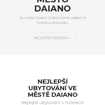
DAIANO
Ve městě Daiano (Itálie) máme celkem 6
hotelů a ubytování.
NEJLEPŠÍ NABÍDKY »
NEJLEPŠÍ
UBYTOVÁNÍ VE
MĚSTĚ DAIANO
Nejlepší ubytování v hotelech