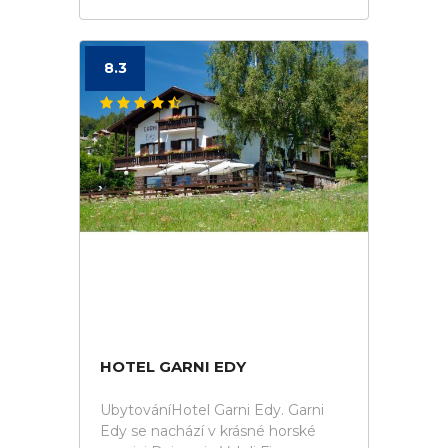
8.3
HOTEL GARNI EDY
UbytováníHotel Garni Edy. Garni
Edy se nachází v krásné horské