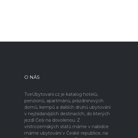
O NÁS
TveUbytovani.cz je katalog hotelů,
penzionů, apartmánů, prázdninových
domů, kempů a dalších druhů ubytování
v nejžádanějších destinacích, do kterých
jezdí Češi na dovolenou. Z
vnitrozemských států máme v nabídce
máme ubytování v České republice, na