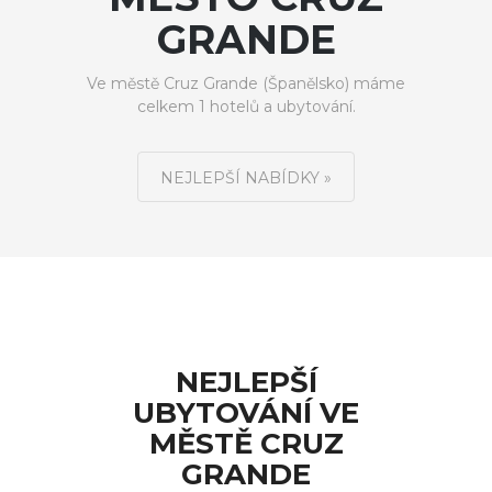
GRANDE
Ve městě Cruz Grande (Španělsko) máme
celkem 1 hotelů a ubytování.
NEJLEPŠÍ NABÍDKY »
NEJLEPŠÍ
UBYTOVÁNÍ VE
MĚSTĚ CRUZ
GRANDE