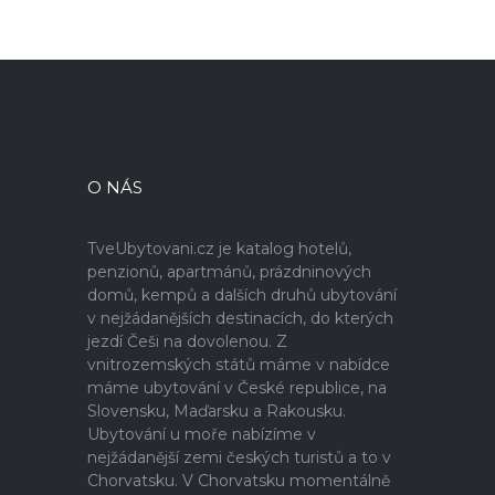
O NÁS
TveUbytovani.cz je katalog hotelů,
penzionů, apartmánů, prázdninových
domů, kempů a dalších druhů ubytování
v nejžádanějších destinacích, do kterých
jezdí Češi na dovolenou. Z
vnitrozemských států máme v nabídce
máme ubytování v České republice, na
Slovensku, Maďarsku a Rakousku.
Ubytování u moře nabízíme v
nejžádanější zemi českých turistů a to v
Chorvatsku. V Chorvatsku momentálně