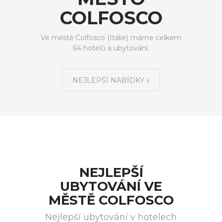
COLFOSCO
Ve městě Colfosco (Itálie) máme celkem
64 hotelů a ubytování.
NEJLEPŠÍ NABÍDKY »
NEJLEPŠÍ
UBYTOVÁNÍ VE
MĚSTĚ COLFOSCO
Nejlepší ubytování v hotelech