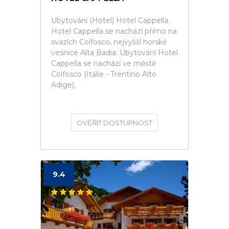
Ubytování (Hotel) Hotel Cappella.
Hotel Cappella se nachází přímo na
svazích Colfosco, nejvyšší horské
vesnice Alta Badia. Ubytování Hotel
Cappella se nachází ve městě
Colfosco (Itálie - Trentino Alto
Adige).
OVĚŘIT DOSTUPNOST
9.4