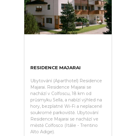
RESIDENCE MAJARAI
Ubytování (Aparthotel) Residence
Majarai. Residence Majarai se
nachází v Colfoscu, 18 km od
průsmyku Sella, a nabízí výhled na
hory, bezplatné Wi-Fi a neplacené
soukromé parkoviště. Ubytování
Residence Majarai se nachází ve
městě Colfosco (Itálie - Trentino
Alto Adige).