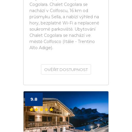
Cogolara. Chalet Cogolara se
nachází v Colfoscu, 16 km od
průsmyku Sella, a nabízí výhled na
hory, bezplatné Wi-Fi a neplacené
soukromé parkoviště. Ubytování
Chalet Cogolara se nachází ve
městě Colfosco (Itálie - Trentino
Alto Adige).
OVĚŘIT DOSTUPNOST
9.8