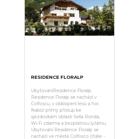
RESIDENCE FLORALP
UbytováníResidence Floralp.
Residence Floralp se nachází v
Colfoscu, v obklopení lesů a hor.
Nabízí přímý přístup ke
sjezdovkám oblasti Sella Ronda,
Wi-Fi zdarma a bezplatnou lyžárnu.
Ubytování Residence Floralp se
nachází ve městě Colfosco (Itálie -