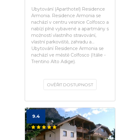
Ubytování (Aparthotel) Residence
Armonia. Residence Armonia se
nachází v centru vesnice Colfosco a
nabízí plně vybavené a apartmány s
možností vlastního stravování,
vlastní parkoviště, zahradu a...
Ubytování Residence Armonia se
nachází ve městě Colfosco (Itálie -
Trentino Alto Adige).
OVĚŘIT DOSTUPNOST
9.4