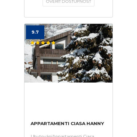
OVĚŘIT DOSTUPNOST
9.7
APPARTAMENTI CIASA HANNY
UbytováníAppartamenti Ciasa