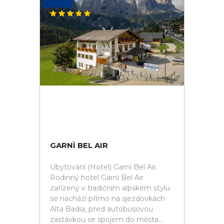
GARNÌ BEL AIR
Ubytování (Hotel) Garnì Bel Air.
Rodinný hotel Garnì Bel Air
zařízený v tradičním alpském stylu
se nachází přímo na sjezdovkách
Alta Badia, před autobusovou
zastávkou se spojem do města...