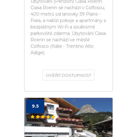
Ubytování (Penzion) Ciasa Roenn.
Ciasa Roenn se nachází v Colfoscu,
400 metrů od lanovky 39 Plans -
Frara, a nabízí pokoje a apartmány s
bezplatným Wi-Fi a soukromé
parkoviště zdarma. Ubytování Ciasa
Roenn se nachází ve městě
Colfosco (Itálie - Trentino Alto
Adige).
OVĚŘIT DOSTUPNOST
9.5