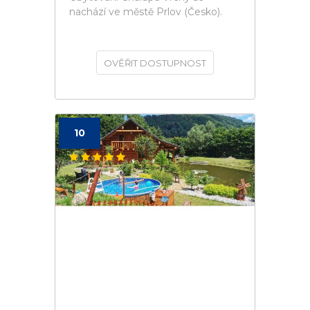
nachází ve městě Prlov (Česko).
OVĚŘIT DOSTUPNOST
10