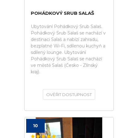
POHÁDKOVÝ SRUB SALAŠ
Ubytování Pohádkový Srub Salaš.
Pohádkový Srub Salaš se nachází v
destinaci Salaš a nabízí zahradu,
bezplatné Wi-Fi, sdílenou kuchyň a
sdílený lounge. Ubytování
Pohádkový Srub Salaš se nachází
ve městě Salaš (Česko - Zlínský
kraj).
OVĚŘIT DOSTUPNOST
10