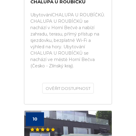
CHALUPA U ROUBÍČKŮ
UbytováníCHALUPA U ROUBÍČKŮ.
CHALUPA U ROUBÍČKŮ se
nachází v Horní Bečvě a nabízí
zahradu, terasu, přímý přístup na
sjezdovku, bezplatné Wi-Fi a
výhled na hory. Ubytování
CHALUPA U ROUBÍČKŮ se
nachází ve městě Horní Bečva
(Česko - Zlínský kraj).
OVĚŘIT DOSTUPNOST
10