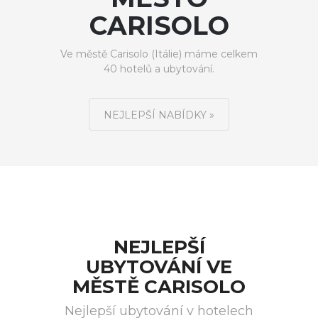
CARISOLO
Ve městě Carisolo (Itálie) máme celkem
40 hotelů a ubytování.
NEJLEPŠÍ NABÍDKY »
NEJLEPŠÍ
UBYTOVÁNÍ VE
MĚSTĚ CARISOLO
Nejlepší ubytování v hotelech