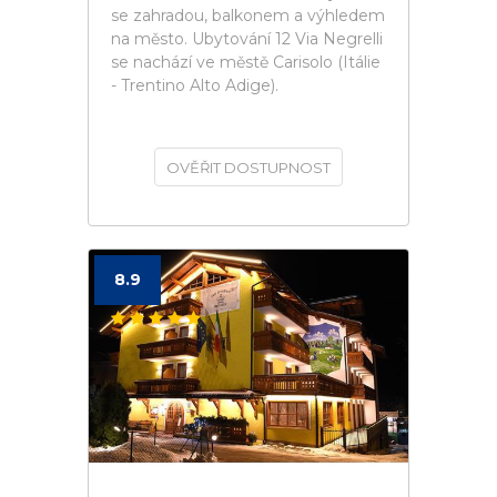
se zahradou, balkonem a výhledem
na město. Ubytování 12 Via Negrelli
se nachází ve městě Carisolo (Itálie
- Trentino Alto Adige).
OVĚŘIT DOSTUPNOST
8.9