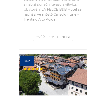
a nabízí sluneční terasu a vířivku.
Ubytování LA FELCE B&B Hotel se
nachází ve městě Carisolo (Itálie -
Trentino Alto Adige).
OVĚŘIT DOSTUPNOST
8.7