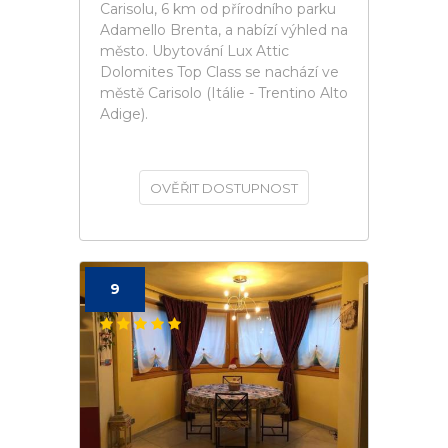
Carisolu, 6 km od přírodního parku
Adamello Brenta, a nabízí výhled na
město. Ubytování Lux Attic
Dolomites Top Class se nachází ve
městě Carisolo (Itálie - Trentino Alto
Adige).
OVĚŘIT DOSTUPNOST
9