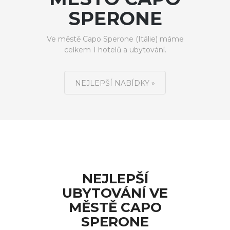
SPERONE
Ve městě Capo Sperone (Itálie) máme
celkem 1 hotelů a ubytování.
NEJLEPŠÍ NABÍDKY »
NEJLEPŠÍ
UBYTOVÁNÍ VE
MĚSTĚ CAPO
SPERONE