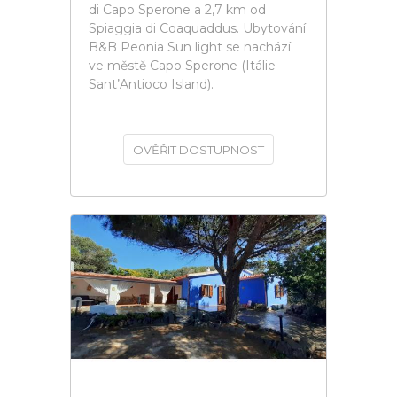
di Capo Sperone a 2,7 km od
Spiaggia di Coaquaddus. Ubytování
B&B Peonia Sun light se nachází
ve městě Capo Sperone (Itálie -
Sant’Antioco Island).
OVĚŘIT DOSTUPNOST