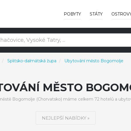
POBYTY
STÁTY
OSTROV
Splitsko-dalmátská župa
Ubytování město Bogomolje
TOVÁNÍ MĚSTO BOGOM
městě Bogomolje (Chorvatsko) máme celkem 72 hotelů a ubytov
NEJLEPŠÍ NABÍDKY »