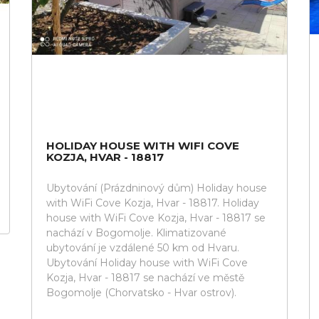
HOLIDAY HOUSE WITH WIFI COVE
KOZJA, HVAR - 18817
Ubytování (Prázdninový dům) Holiday house
with WiFi Cove Kozja, Hvar - 18817. Holiday
house with WiFi Cove Kozja, Hvar - 18817 se
nachází v Bogomolje. Klimatizované
ubytování je vzdálené 50 km od Hvaru.
Ubytování Holiday house with WiFi Cove
Kozja, Hvar - 18817 se nachází ve městě
Bogomolje (Chorvatsko - Hvar ostrov).