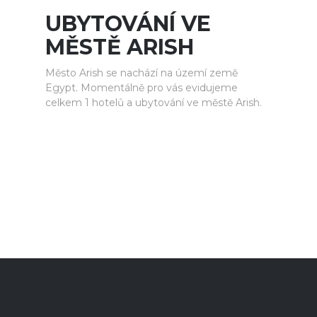
UBYTOVÁNÍ VE
MĚSTĚ ARISH
Město Arish se nachází na území země
Egypt. Momentálně pro vás evidujeme
celkem 1 hotelů a ubytování ve městě Arish.