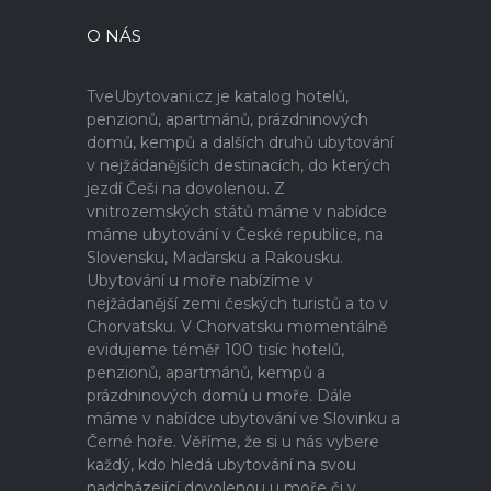
O NÁS
TveUbytovani.cz je katalog hotelů,
penzionů, apartmánů, prázdninových
domů, kempů a dalších druhů ubytování
v nejžádanějších destinacích, do kterých
jezdí Češi na dovolenou. Z
vnitrozemských států máme v nabídce
máme ubytování v České republice, na
Slovensku, Maďarsku a Rakousku.
Ubytování u moře nabízíme v
nejžádanější zemi českých turistů a to v
Chorvatsku. V Chorvatsku momentálně
evidujeme téměř 100 tisíc hotelů,
penzionů, apartmánů, kempů a
prázdninových domů u moře. Dále
máme v nabídce ubytování ve Slovinku a
Černé hoře. Věříme, že si u nás vybere
každý, kdo hledá ubytování na svou
nadcházející dovolenou u moře či v