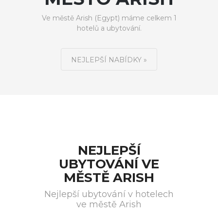
Ve městě Arish (Egypt) máme celkem 1
hotelů a ubytování.
NEJLEPŠÍ NABÍDKY »
NEJLEPŠÍ
UBYTOVÁNÍ VE
MĚSTĚ ARISH
Nejlepší ubytování v hotelech
ve městě Arish