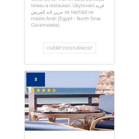
terasu a restauraci. Ubytování قريه
جرين لاند العريش se nachází ve
městě Arish (Egypt - North Sinai
Governorate).
OVĚŘIT DOSTUPNOST
5