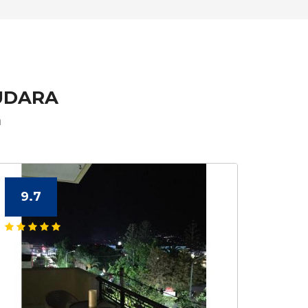
UDARA
a
9.7