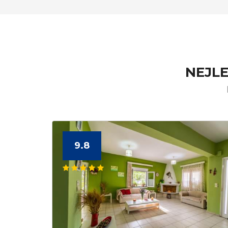
NEJL
9.8