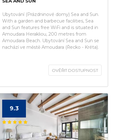
SEA AND SUN
Ubytování (Prázdninové domy) Sea and Sun.
With a garden and barbecue facilities, Sea
and Sun features free WiFi and is situated in
Amoudara Herakliou, 200 metres from
Amoudara Beach. Ubytování Sea and Sun se
nachází ve městě Amoudara (Řecko - Kréta).
OVĚŘIT DOSTUPNOST
9.3