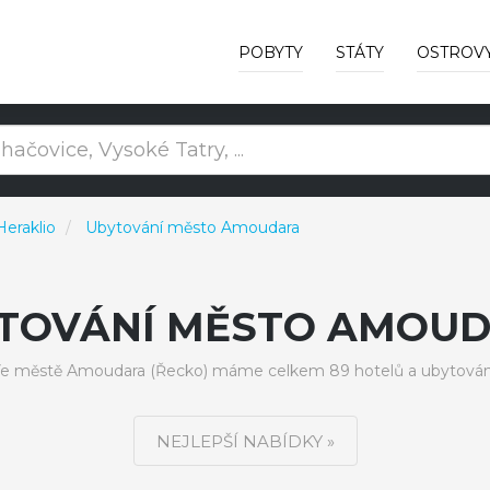
POBYTY
STÁTY
OSTROV
Heraklio
Ubytování město Amoudara
TOVÁNÍ MĚSTO AMOU
e městě Amoudara (Řecko) máme celkem 89 hotelů a ubytován
NEJLEPŠÍ NABÍDKY »