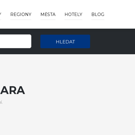
Y
REGIONY
MĚSTA
HOTELY
BLOG
HLEDAT
DARA
í.