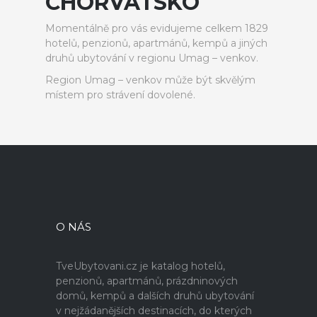
CHORVATSKO
Momentálně pro vás evidujeme celkem 1829
hotelů, penzionů, apartmánů, kempů a jiných
druhů ubytování v regionu Umag – venkov.
Region Umag – venkov může být skvělým
místem pro strávení dovolené.
O NÁS
TveUbytovani.cz je katalog hotelů,
penzionů, apartmánů, prázdninových
domů, kempů a dalších druhů ubytování
v nejžádanějších destinacích, do kterých