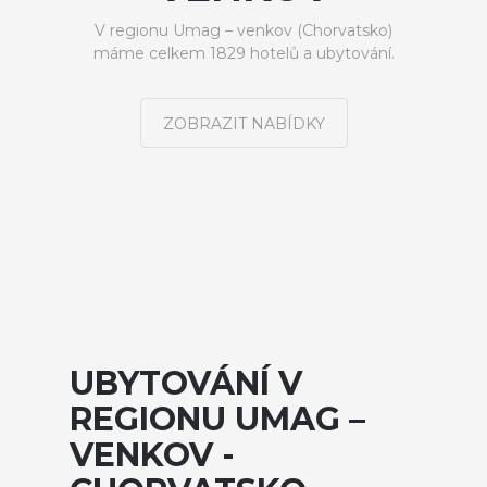
V regionu Umag – venkov (Chorvatsko)
máme celkem 1829 hotelů a ubytování.
ZOBRAZIT NABÍDKY
UBYTOVÁNÍ V
REGIONU UMAG –
VENKOV -