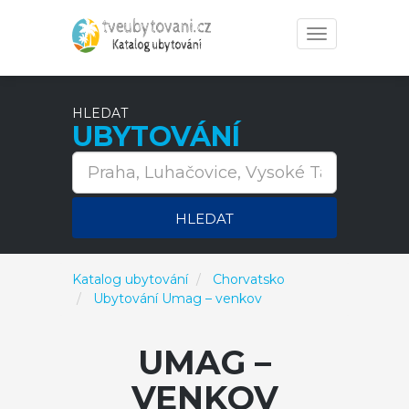
Toggle
navigation
HLEDAT
UBYTOVÁNÍ
HLEDAT
Katalog ubytování
Chorvatsko
Ubytování Umag – venkov
UMAG –
VENKOV