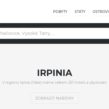
POBYTY
STÁTY
OSTROV
IRPINIA
V regionu Irpinia (Itálie) máme celkem 251 hotelů a ubytování.
ZOBRAZIT NABÍDKY