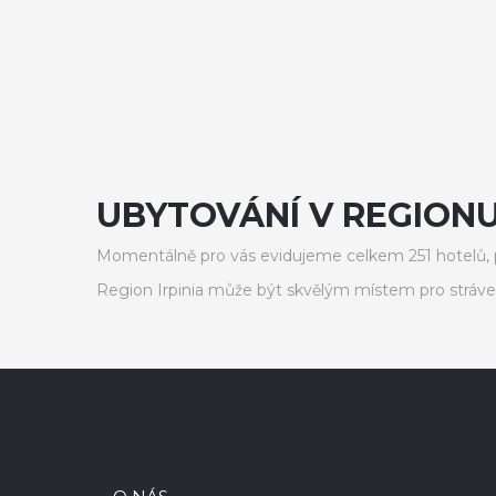
UBYTOVÁNÍ V REGIONU I
Momentálně pro vás evidujeme celkem 251 hotelů, p
Region Irpinia může být skvělým místem pro stráve