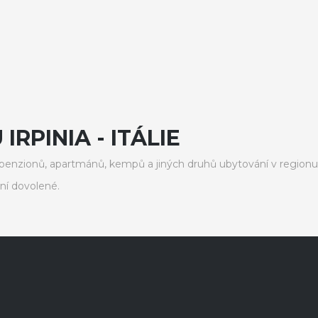
RPINIA - ITÁLIE
enzionů, apartmánů, kempů a jiných druhů ubytování v regionu I
ní dovolené.