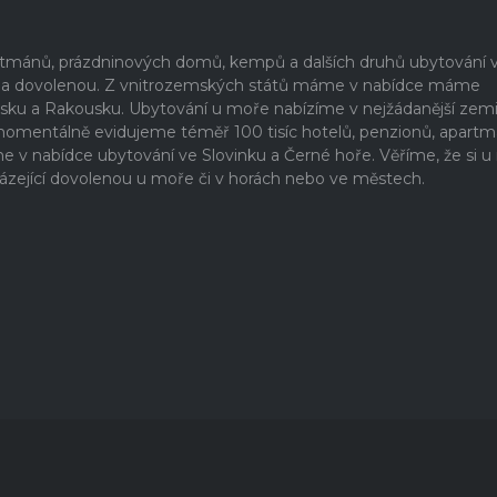
artmánů, prázdninových domů, kempů a dalších druhů ubytování 
ši na dovolenou. Z vnitrozemských států máme v nabídce máme
rsku a Rakousku. Ubytování u moře nabízíme v nejžádanější zem
 momentálně evidujeme téměř 100 tisíc hotelů, penzionů, apartm
 nabídce ubytování ve Slovinku a Černé hoře. Věříme, že si u
ázející dovolenou u moře či v horách nebo ve městech.