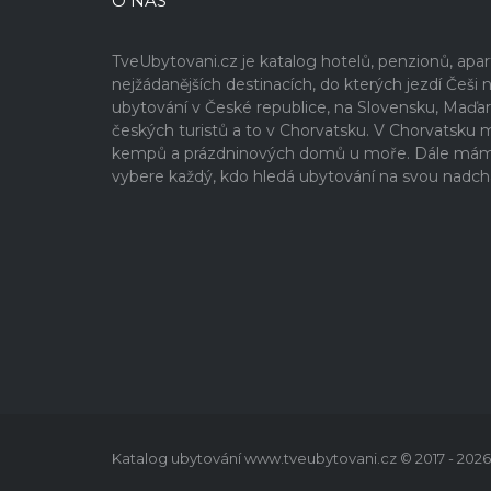
O NÁS
TveUbytovani.cz je katalog hotelů, penzionů, ap
nejžádanějších destinacích, do kterých jezdí Če
ubytování v České republice, na Slovensku, Maďa
českých turistů a to v Chorvatsku. V Chorvatsku
kempů a prázdninových domů u moře. Dále máme v
vybere každý, kdo hledá ubytování na svou nadch
Katalog ubytování www.tveubytovani.cz © 2017 - 2026