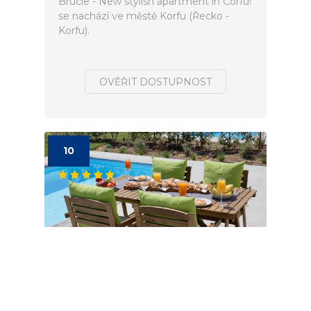
Brucie - New stylish apartment in Corfu!
se nachází ve městě Korfu (Řecko -
Korfu).
OVĚŘIT DOSTUPNOST
10