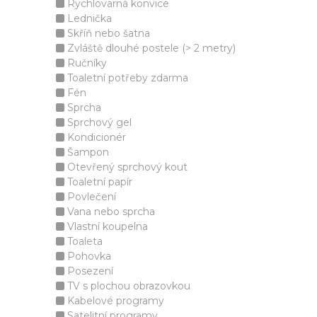
Rychlovarná konvice
Lednička
Skříň nebo šatna
Zvláště dlouhé postele (> 2 metry)
Ručníky
Toaletní potřeby zdarma
Fén
Sprcha
Sprchový gel
Kondicionér
Šampon
Otevřený sprchový kout
Toaletní papír
Povlečení
Vana nebo sprcha
Vlastní koupelna
Toaleta
Pohovka
Posezení
TV s plochou obrazovkou
Kabelové programy
Satelitní programy