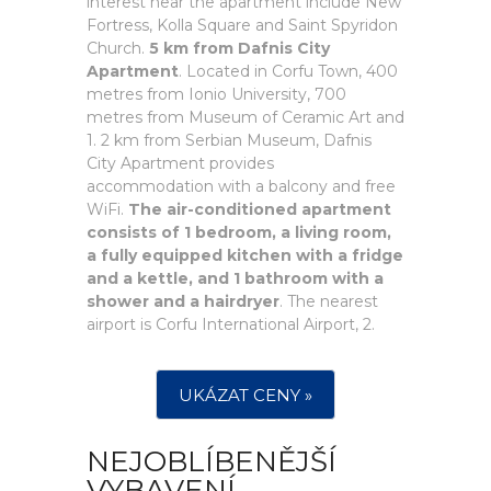
interest near the apartment include New
Fortress, Kolla Square and Saint Spyridon
Church.
5 km from Dafnis City
Apartment
. Located in Corfu Town, 400
metres from Ionio University, 700
metres from Museum of Ceramic Art and
1. 2 km from Serbian Museum, Dafnis
City Apartment provides
accommodation with a balcony and free
WiFi.
The air-conditioned apartment
consists of 1 bedroom, a living room,
a fully equipped kitchen with a fridge
and a kettle, and 1 bathroom with a
shower and a hairdryer
. The nearest
airport is Corfu International Airport, 2.
UKÁZAT CENY »
NEJOBLÍBENĚJŠÍ
VYBAVENÍ