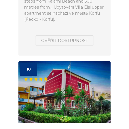
steps from Kalami Beach and 500
metres from... Ubytování Villa Elsi upper
apartment se nachází ve městě Korfu
(Řecko - Korfu).
OVĚŘIT DOSTUPNOST
10