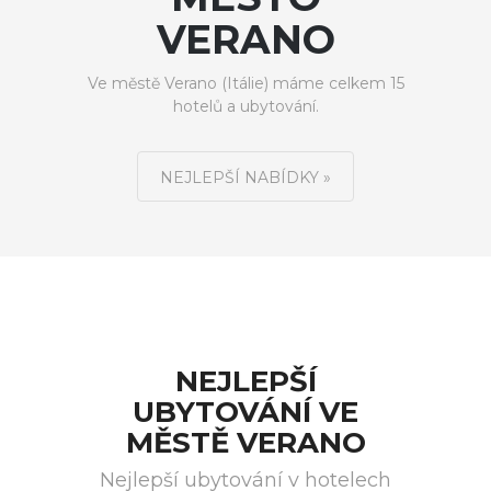
VERANO
Ve městě Verano (Itálie) máme celkem 15
hotelů a ubytování.
NEJLEPŠÍ NABÍDKY »
NEJLEPŠÍ
UBYTOVÁNÍ VE
MĚSTĚ VERANO
Nejlepší ubytování v hotelech