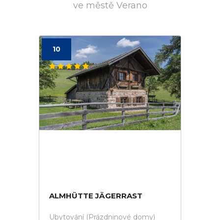
ve městě Verano
10
ALMHÜTTE JÄGERRAST
Ubytování (Prázdninové domy)