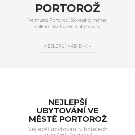
PORTOROŽ
Ve městě Portorož (Slovinsko) máme
celkem 353 hotelů a ubytování.
NEJLEPŠÍ NABÍDKY »
NEJLEPŠÍ
UBYTOVÁNÍ VE
MĚSTĚ PORTOROŽ
Nejlepší ubytování v hotelech