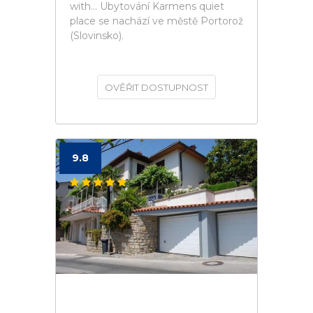
with... Ubytování Karmens quiet
place se nachází ve městě Portorož
(Slovinsko).
OVĚŘIT DOSTUPNOST
9.8