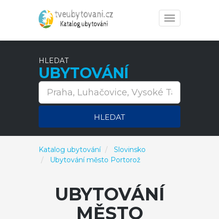
Toggle
navigation
HLEDAT
UBYTOVÁNÍ
HLEDAT
Katalog ubytování
Slovinsko
Ubytování město Portorož
UBYTOVÁNÍ
MĚSTO