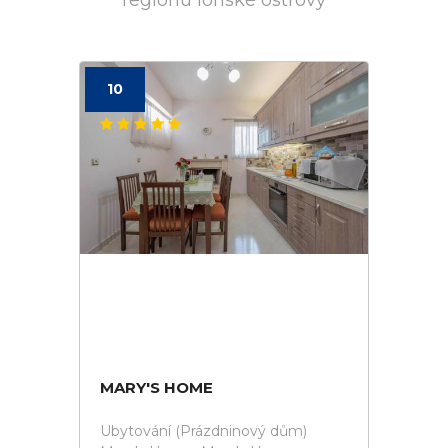
regionu Iónské ostrovy
10
MARY'S HOME
Ubytování (Prázdninový dům)