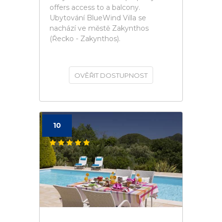
offers access to a balcony.
Ubytování BlueWind Villa se
nachází ve městě Zakynthos
(Řecko - Zakynthos).
OVĚŘIT DOSTUPNOST
10