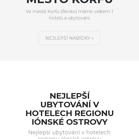
Ve městě Korfu (Řecko) máme celkem 1
hotelů a ubytování.
NEJLEPŠÍ NABÍDKY »
NEJLEPŠÍ
UBYTOVÁNÍ V
HOTELECH REGIONU
IÓNSKÉ OSTROVY
Nejlepší ubytování v hotelech