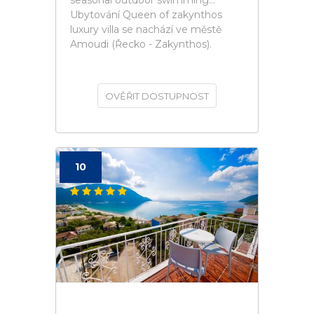
seasonal outdoor swimming...
Ubytování Queen of zakynthos
luxury villa se nachází ve městě
Amoudi (Řecko - Zakynthos).
OVĚŘIT DOSTUPNOST
10