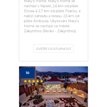
Mary's Home. Mary's Home se
nachází v Kipseli, 2,6 km od pláže
Drosia a 2,7 km od pláže Psarou, a
nabízí zahradu a terasu. 2,5 km od
pláže Amboula. Ubytování Mary's
Home se nachází ve městě
Zakynthos (Řecko - Zakynthos).
OVĚŘIT DOSTUPNOST
10