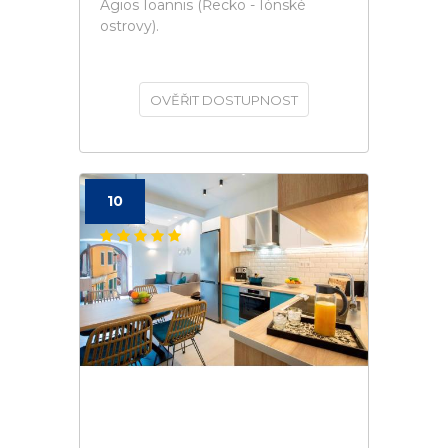
Agios Ioannis (Řecko - Iónské
ostrovy).
OVĚŘIT DOSTUPNOST
10