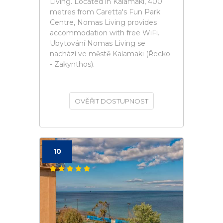
Living. Located in Kalamaki, 400
metres from Caretta's Fun Park
Centre, Nomas Living provides
accommodation with free WiFi.
Ubytování Nomas Living se
nachází ve městě Kalamaki (Řecko
- Zakynthos).
OVĚŘIT DOSTUPNOST
10