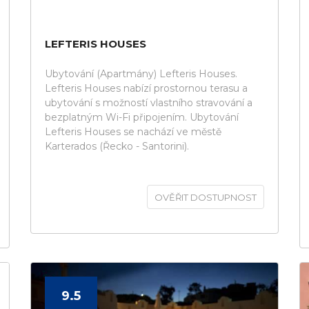
LEFTERIS HOUSES
Ubytování (Apartmány) Lefteris Houses.
Lefteris Houses nabízí prostornou terasu a
ubytování s možností vlastního stravování a
bezplatným Wi-Fi připojením. Ubytování
Lefteris Houses se nachází ve městě
Karterados (Řecko - Santorini).
OVĚŘIT DOSTUPNOST
9.5