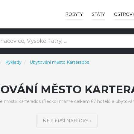
POBYTY
STÁTY
OSTROV
Kyklady
Ubytování město Karterados
TOVÁNÍ MĚSTO KARTER
e městě Karterados (Řecko) máme celkem 67 hotelů a ubytován
NEJLEPŠÍ NABÍDKY »