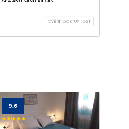
SEA AND SAND VILLAS
OVĚŘIT DOSTUPNOST
9.6