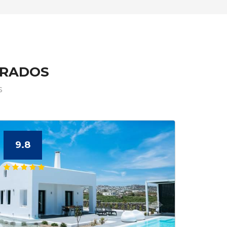
ERADOS
s
9.8