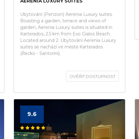
AERENIA LUXURY SUITES
Ubytování (Penzion) Aerenia Luxury suites.
Boasting a garden, terrace and views of
garden, Aerenia Luxury suites is situated in
Karterados, 2.5 km from Exo Gialos Beach.
Located around 2. Ubytování Aerenia Luxury
suites se nachází ve městě Karterados
(Řecko - Santorini).
OVĚŘIT DOSTUPNOST
9.6