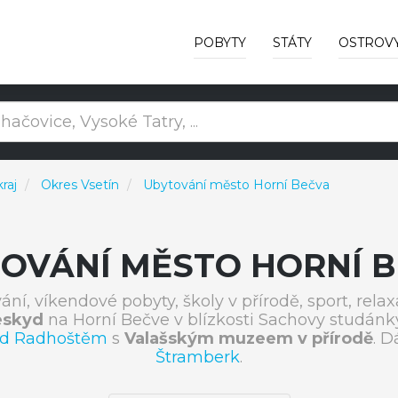
POBYTY
STÁTY
OSTROV
kraj
Okres Vsetín
Ubytování město Horní Bečva
OVÁNÍ MĚSTO HORNÍ 
vání, víkendové pobyty, školy v přírodě, sport, re
eskyd
na Horní Bečve v blízkosti Sachovy studánky
od Radhoštěm
s
Valašským muzeem v přírodě
. D
Štramberk
.