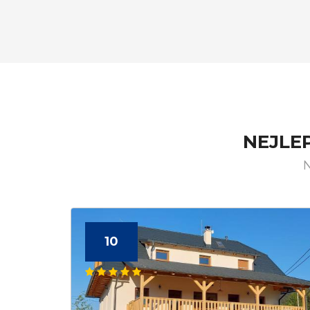
NEJLE
N
10