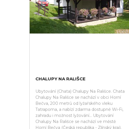
CHALUPY NA RALIŠCE
Ubytování (Chata) Chalupy Na Rališce. Chata
Chalupy Na Rališce se nachází v obci Horní
Bečva, 200 metrů od lyžařského vleku
Tatrapoma, a nabízí zdarma dostupné Wi-Fi,
zahradu i možnost lyžování... Ubytování
Chalupy Na Rališce se nachází ve městě
Horní Bečva (Česká republika - Zlínský kraj).