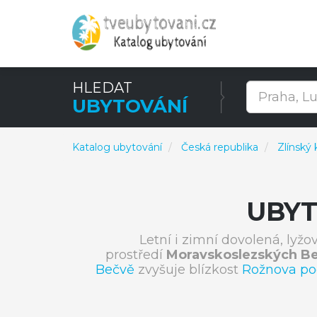
HLEDAT
UBYTOVÁNÍ
Katalog ubytování
Česká republika
Zlínský 
UBYT
Letní i zimní dovolená, lyžo
prostředí
Moravskoslezských B
Bečvě
zvyšuje blízkost
Rožnova p