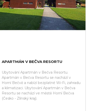
APARTMÁN V BEČVA RESORTU
Ubytování Apartmán v Bečva Resortu.
Apartmán v Bečva Resortu se nachází v
Horní Bečvě a nabízí bezplatné Wi-Fi, zahradu
a klimatizaci. Ubytování Apartmán v Bečva
Resortu se nachází ve městě Horní Bečva
(Česko - Zlínský kraj).