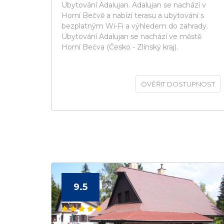
Ubytování Adalujan. Adalujan se nachází v
Horní Bečvě a nabízí terasu a ubytování s
bezplatným Wi-Fi a výhledem do zahrady.
Ubytování Adalujan se nachází ve městě
Horní Bečva (Česko - Zlínský kraj).
OVĚŘIT DOSTUPNOST
9.5