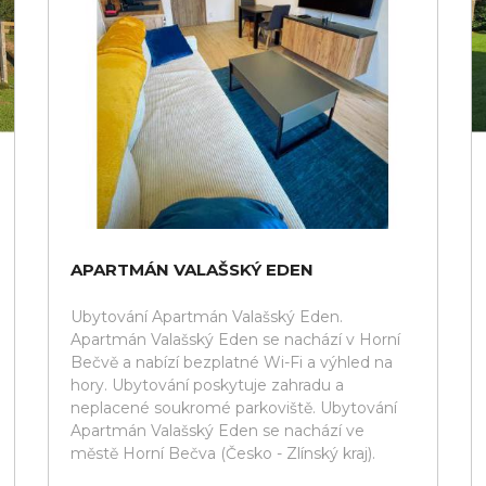
APARTMÁN VALAŠSKÝ EDEN
Ubytování Apartmán Valašský Eden.
Apartmán Valašský Eden se nachází v Horní
Bečvě a nabízí bezplatné Wi-Fi a výhled na
hory. Ubytování poskytuje zahradu a
neplacené soukromé parkoviště. Ubytování
Apartmán Valašský Eden se nachází ve
městě Horní Bečva (Česko - Zlínský kraj).