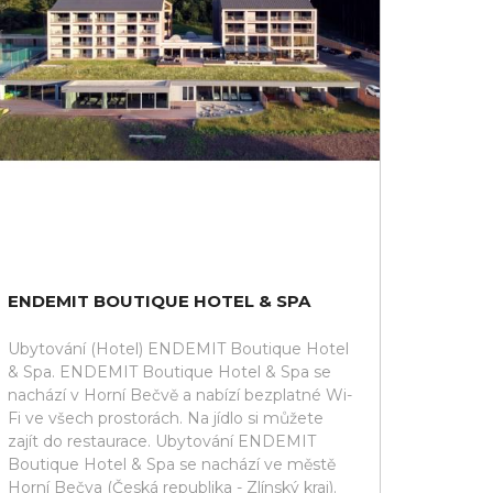
ENDEMIT BOUTIQUE HOTEL & SPA
Ubytování (Hotel) ENDEMIT Boutique Hotel
& Spa. ENDEMIT Boutique Hotel & Spa se
nachází v Horní Bečvě a nabízí bezplatné Wi-
Fi ve všech prostorách. Na jídlo si můžete
zajít do restaurace. Ubytování ENDEMIT
Boutique Hotel & Spa se nachází ve městě
Horní Bečva (Česká republika - Zlínský kraj).