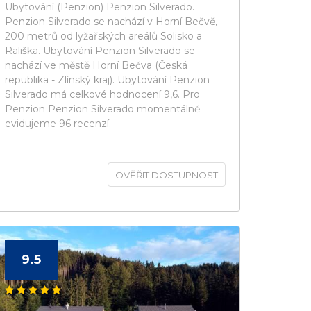
Ubytování (Penzion) Penzion Silverado.
Penzion Silverado se nachází v Horní Bečvě,
200 metrů od lyžařských areálů Solisko a
Rališka. Ubytování Penzion Silverado se
nachází ve městě Horní Bečva (Česká
republika - Zlínský kraj). Ubytování Penzion
Silverado má celkové hodnocení 9,6. Pro
Penzion Penzion Silverado momentálně
evidujeme 96 recenzí.
OVĚŘIT DOSTUPNOST
9.5