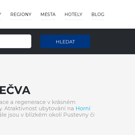
Y
REGIONY
MĚSTA
HOTELY
BLOG
HLEDAT
BEČVA
laxace a regenerace v krásném
. Atraktivnost ubytování na
Horní
ále jsou v blízkém okolí Pustevny či