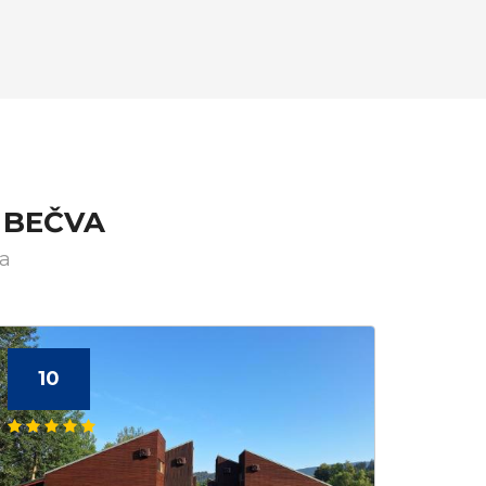
 BEČVA
va
10