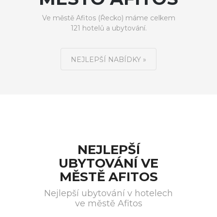
Ve městě Afitos (Řecko) máme celkem
121 hotelů a ubytování.
NEJLEPŠÍ NABÍDKY »
NEJLEPŠÍ
UBYTOVÁNÍ VE
MĚSTĚ AFITOS
Nejlepší ubytování v hotelech
ve městě Afitos