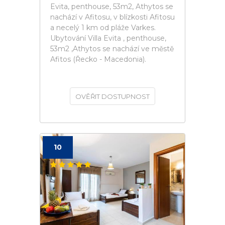
Evita, penthouse, 53m2, Athytos se
nachází v Afitosu, v blízkosti Afitosu
a necelý 1 km od pláže Varkes.
Ubytování Villa Evita , penthouse,
53m2 ,Athytos se nachází ve městě
Afitos (Řecko - Macedonia).
OVĚŘIT DOSTUPNOST
10