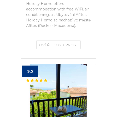
Holiday Home offers
accommodation with free WiFi, air
conditioning, a... Ubytování Afitos
Holiday Home se nachází ve městě
Afitos (Řecko - Macedonia).
OVĚŘIT DOSTUPNOST
9.5