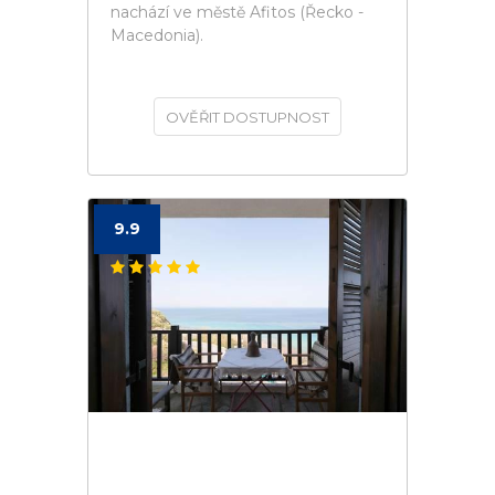
nachází ve městě Afitos (Řecko -
Macedonia).
OVĚŘIT DOSTUPNOST
9.9